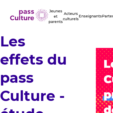
Jeunes
Acteurs
Enseignants
Parte
et
culturels
parents
Les
effets du
pass
Culture -