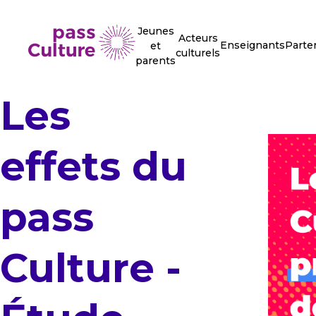
Jeunes
Acteurs
Enseignants
Parte
et
culturels
parents
Les
effets du
pass
Culture -