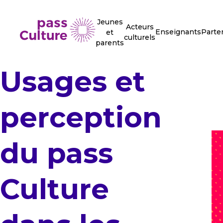
Jeunes
Acteurs
Enseignants
Parte
et
culturels
parents
Usages et
perception
du pass
Culture