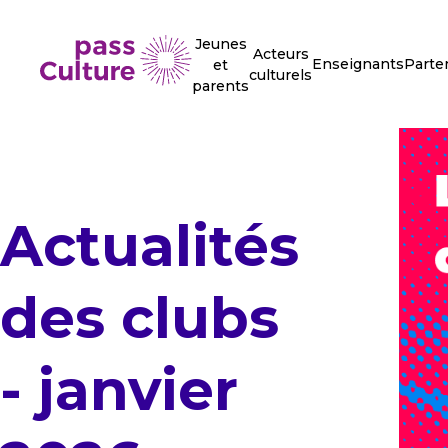
Jeunes
Acteurs
Enseignants
Parte
et
culturels
parents
Actualités
des clubs
- janvier