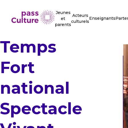
Jeunes
Acteurs
Enseignants
Parte
et
culturels
parents
Temps
Fort
national
Spectacle