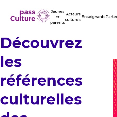
Jeunes
Acteurs
Enseignants
Parte
et
culturels
parents
Découvrez
les
références
culturelles