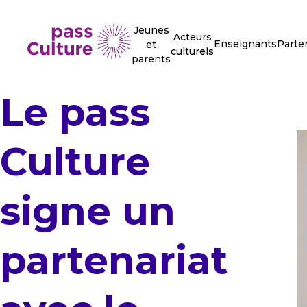
Jeunes
Acteurs
Enseignants
Parte
et
culturels
parents
Le pass
Culture
signe un
partenariat