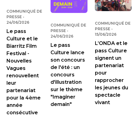
COMMUNIQUÉ DE
PRESSE
-
PUBLIÉ LE
24/06/2026
COMMUNIQUÉ DE
COMMUNIQUÉ DE
PRESSE
-
PUBLIÉ LE
PRESSE
-
PUBLIÉ LE
Le pass
15/06/2026
24/06/2026
Culture et le
L’ONDA et le
Le pass
Biarritz Film
pass Culture
Culture lance
Festival -
signent un
son concours
Nouvelles
partenariat
de l'été : un
Vagues
pour
concours
renouvellent
rapprocher
d'illustration
leur
les jeunes du
sur le thème
partenariat
spectacle
"Imaginer
pour la 4ème
vivant
demain"
année
consécutive