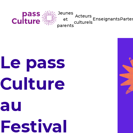
Jeunes
Acteurs
Enseignants
Parte
et
culturels
parents
Le pass
Culture
au
Festival