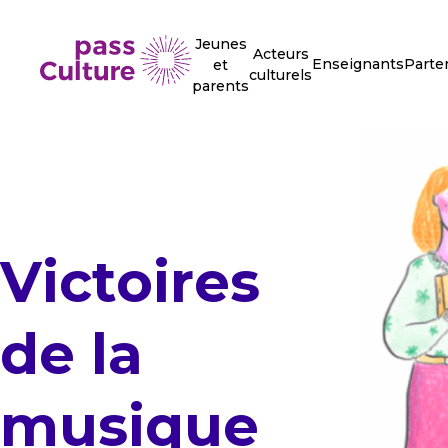
Jeunes
Acteurs
Enseignants
Parte
et
culturels
parents
Victoires
de la
musique