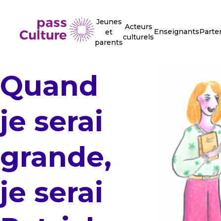
Jeunes
Acteurs
Enseignants
Parte
et
culturels
parents
Quand
je serai
grande,
je serai