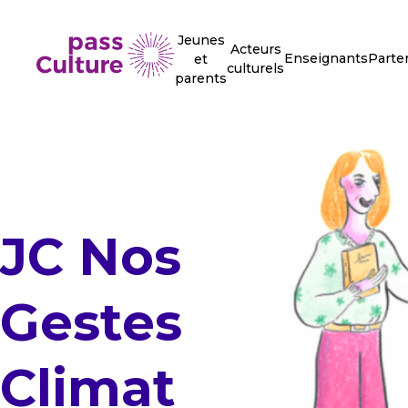
Jeunes
Acteurs
Enseignants
Parte
et
culturels
parents
JC Nos
Gestes
Climat