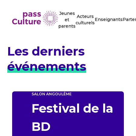
Jeunes
Acteurs
Enseignants
Parte
et
culturels
parents
Les derniers
événements
SALON
ANGOULÊME
Festival de la
BD