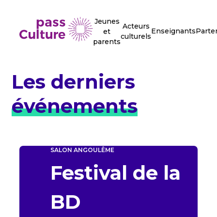
Jeunes
Acteurs
Enseignants
Parte
et
culturels
parents
Les derniers
événements
SALON
ANGOULÊME
Festival de la
BD