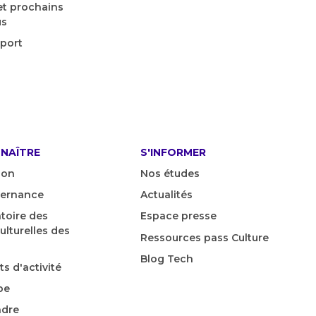
 et prochains
us
pport
NAÎTRE
S'INFORMER
ion
Nos études
vernance
Actualités
toire des
Espace presse
ulturelles des
Ressources pass Culture
Blog Tech
s d'activité
pe
ndre