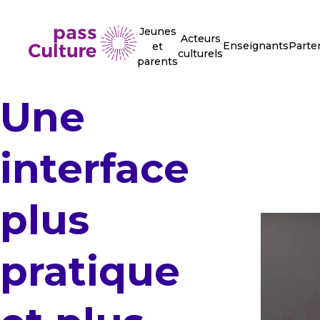
Jeunes
Acteurs
Enseignants
Parte
et
culturels
parents
Une
interface
plus
pratique