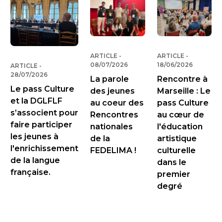
ARTICLE
-
PUBLIÉ LE
ARTICLE
-
PUBLIÉ LE
08/07/2026
18/06/2026
ARTICLE
-
PUBLIÉ LE
28/07/2026
La parole
Rencontre à
Le pass Culture
des jeunes
Marseille : Le
et la DGLFLF
au coeur des
pass Culture
s’associent pour
Rencontres
au cœur de
faire participer
nationales
l'éducation
les jeunes à
de la
artistique
l'enrichissement
FEDELIMA !
culturelle
de la langue
dans le
française.
premier
degré