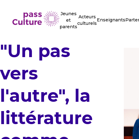
Jeunes
Acteurs
Enseignants
Parte
et
culturels
parents
"Un pas
vers
l'autre", la
littérature