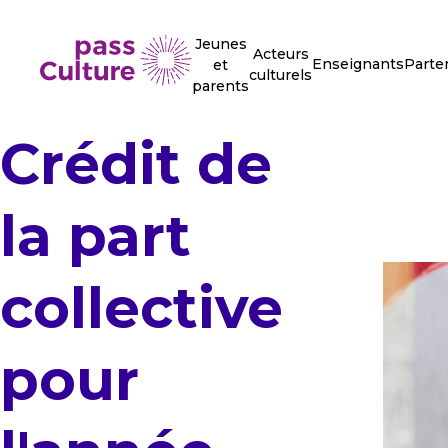
Jeunes
Acteurs
Enseignants
Parte
et
culturels
parents
Crédit de
la part
collective
pour