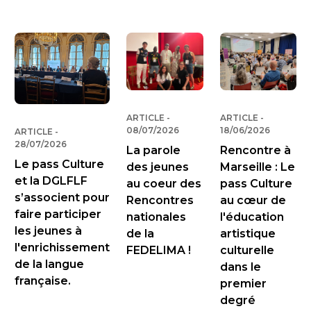
ARTICLE
-
PUBLIÉ LE
ARTICLE
-
PUBLIÉ LE
08/07/2026
18/06/2026
ARTICLE
-
PUBLIÉ LE
28/07/2026
La parole
Rencontre à
Le pass Culture
des jeunes
Marseille : Le
et la DGLFLF
au coeur des
pass Culture
s’associent pour
Rencontres
au cœur de
faire participer
nationales
l'éducation
les jeunes à
de la
artistique
l'enrichissement
FEDELIMA !
culturelle
de la langue
dans le
française.
premier
degré