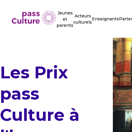
Jeunes
Acteurs
Enseignants
Parte
et
culturels
parents
Les Prix
pass
Culture à