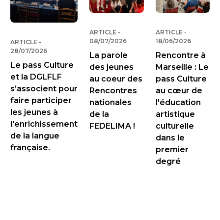
ARTICLE
-
PUBLIÉ LE
ARTICLE
-
PUBLIÉ LE
08/07/2026
18/06/2026
ARTICLE
-
PUBLIÉ LE
28/07/2026
La parole
Rencontre à
Le pass Culture
des jeunes
Marseille : Le
et la DGLFLF
au coeur des
pass Culture
s’associent pour
Rencontres
au cœur de
faire participer
nationales
l'éducation
les jeunes à
de la
artistique
l'enrichissement
FEDELIMA !
culturelle
de la langue
dans le
française.
premier
degré