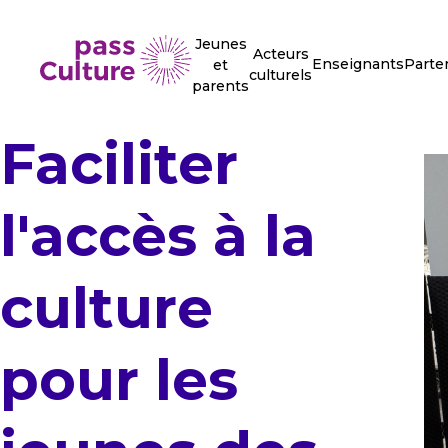
Jeunes
Acteurs
Enseignants
Parte
et
culturels
parents
Faciliter
l'accès à la
culture
pour les