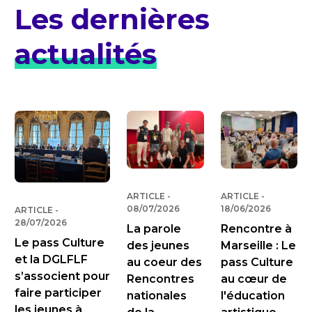
Les dernières
actualités
ARTICLE
-
PUBLIÉ LE
ARTICLE
-
PUBLIÉ LE
08/07/2026
18/06/2026
ARTICLE
-
PUBLIÉ LE
28/07/2026
La parole
Rencontre à
Le pass Culture
des jeunes
Marseille : Le
et la DGLFLF
au coeur des
pass Culture
s’associent pour
Rencontres
au cœur de
faire participer
nationales
l'éducation
les jeunes à