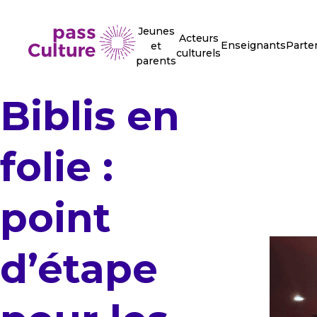
Jeunes
Acteurs
Enseignants
Parte
et
culturels
parents
Biblis en
folie :
point
d’étape